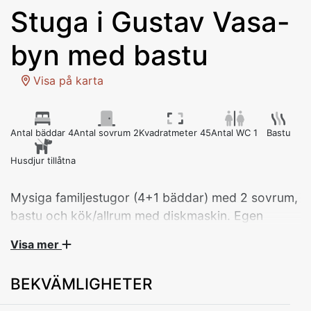
Stuga i Gustav Vasa-
byn med bastu
Visa på karta
Antal bäddar 4
Antal sovrum 2
Kvadratmeter 45
Antal WC 1
Bastu
Husdjur tillåtna
Mysiga familjestugor (4+1 bäddar) med 2 sovrum,
bastu och kök/allrum med diskmaskin. Egen
parkering vid stugan och nära till allt med ca 150
Visa mer
m promenad till restaurang, sjön och fyrstolsliften.
BEKVÄMLIGHETER
INFO 2025/2026
Under vintersäsongen kommer vi att bygga ett nytt